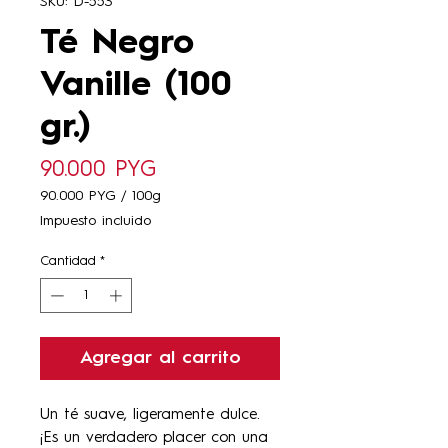
SKU: D-553
Té Negro
Vanille (100
gr.)
Precio
90.000 PYG
90.000 PYG
/
100g
90.000 PYG
Impuesto incluido
por
100
Cantidad
*
Gramos
Agregar al carrito
Un té suave, ligeramente dulce.
¡Es un verdadero placer con una