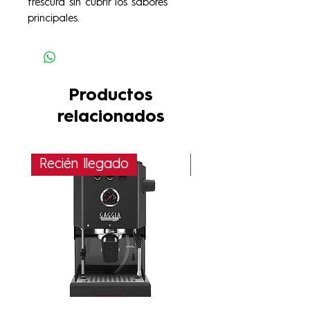
frescura sin cubrir los sabores
principales.
Productos
relacionados
Recién llegado
PRÓXIMAMENTE