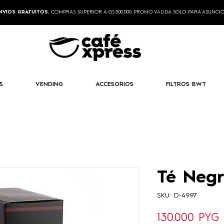
NVIOS GRATUITOS.
COMPRAS SUPERIOR A GS.500.000 PROMO VÁLIDA SOLO PARA ASUNCI
S
VENDING
ACCESORIOS
FILTROS BWT
Té Negr
SKU: D-4997
P
130.000 PYG