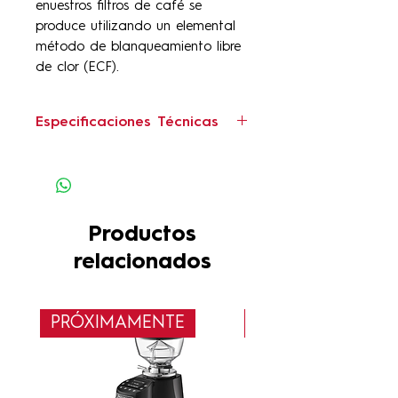
enuestros filtros de café se
produce utilizando un elemental
método de blanqueamiento libre
de clor (ECF).
Especificaciones Técnicas
Unidades por bolsa:
500
Bolsas por caja:
1
Diámetro del Filtro Plano:
34,93cm
Productos
Diámetro del Filtro Base:
relacionados
13,34cm
Peso por caja:
2,29kg
PRÓXIMAMENTE
Nuevo