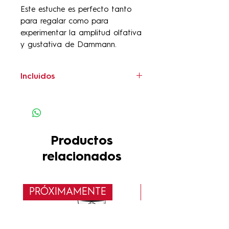
Este estuche es perfecto tanto
para regalar como para
experimentar la amplitud olfativa
y gustativa de Dammann.
Incluidos
Los sabores incluidos abarcan
tés verdes aromatizados como
Bali, Peach, Miss Dammann y
mezclas especiales como
Productos
Happy Green, además de un
relacionados
té blanco Bella Blanca y
mezclas frutales Passion
Framboise. También incorpora
PRÓXIMAMENTE
Nuevo
un Chaï especiado para
quienes prefieran intensidad.