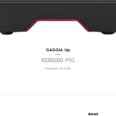
Vista rápida
GAGGIA Up
Precio
10.000.000 PYG
Impuesto incluido
Email