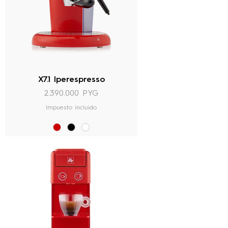
X7.1 Iperespresso
Precio
2.390.000 PYG
Impuesto incluido