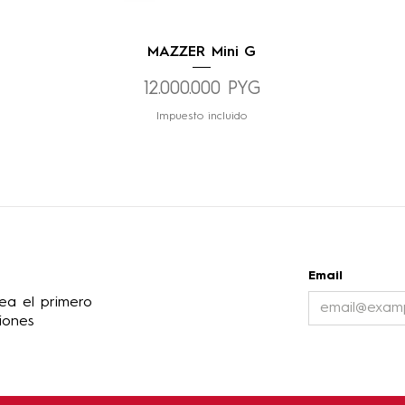
Vista rápida
MAZZER Mini G
Precio
12.000.000 PYG
Impuesto incluido
Email
ea el primero
iones