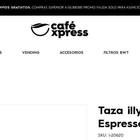
NVIOS GRATUITOS.
COMPRAS SUPERIOR A GS.500.000 PROMO VÁLIDA SOLO PARA ASUNCI
S
VENDING
ACCESORIOS
FILTROS BWT
Taza ill
Espress
SKU: I-20620