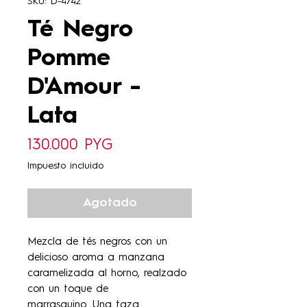
SKU: D-4742
Té Negro
Pomme
D'Amour -
Lata
Precio
130.000 PYG
Impuesto incluido
Agotado
Mezcla de tés negros con un
delicioso aroma a manzana
caramelizada al horno, realzado
con un toque de
marrasquino. Una taza