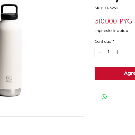
SKU: D-5292
P
310.000 PYG
Impuesto incluido
Cantidad
*
Agre