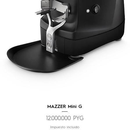
Vista rápida
MAZZER Mini G
Precio
12.000.000 PYG
Impuesto incluido